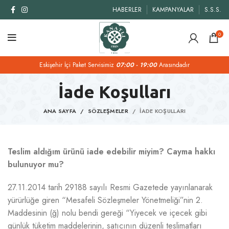
HABERLER
KAMPANYALAR
S.S.S.
0
Eskişehir İçi Paket Servisimiz
07:00 - 19:00
Arasındadır
İade Koşulları
ANA SAYFA
SÖZLEŞMELER
İADE KOŞULLARI
Teslim aldığım ürünü iade edebilir miyim? Cayma hakkı
bulunuyor mu?
27.11.2014 tarih 29188 sayılı Resmi Gazetede yayınlanarak
yürürlüğe giren “Mesafeli Sözleşmeler Yönetmeliği”nin 2.
Maddesinin (ğ) nolu bendi gereği “Yiyecek ve içecek gibi
günlük tüketim maddelerinin, satıcının düzenli teslimatları