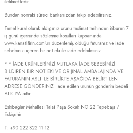
iletilmektedir.
Bundan sonraki süreci bankanızdan takip edebilirsiniz.
Temel kural olarak aldığınız ürünü teslimat tarihinden itibaren 7
iş günü içerisinde sözleşme koşulları kapsamında
www.kanatlifirin.com’un düzenlemiş olduğu faturanız ve iade
sebebinizi içeren bir not eki ile iade edebilirsiniz.
* * İADE ÜRÜNLERİNİZİ MUTLAKA İADE SEBEBİNİZİ
BİLDİREN BİR NOT EKİ VE ORİJİNAL AMBALAJINDA VE
FATURANIN ASLI İLE BİRLİKTE AŞAĞIDA BELİRTİLEN
ADRESE GÖNDERİNİZ. İade edilen ürünün gönderim bedeli
ALICIYA aittir.
Eskibağlar Mahallesi Talat Paşa Sokak NO:22 Tepebaşı /
Eskişehir
T: +90 222 322 11 12