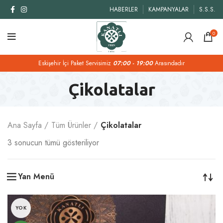
HABERLER
KAMPANYALAR
S.S.S.
0
Eskişehir İçi Paket Servisimiz
07:00 - 19:00
Arasındadır
Çikolatalar
Ana Sayfa
Tüm Ürünler
Çikolatalar
3 sonucun tümü gösteriliyor
Yan Menü
YOK