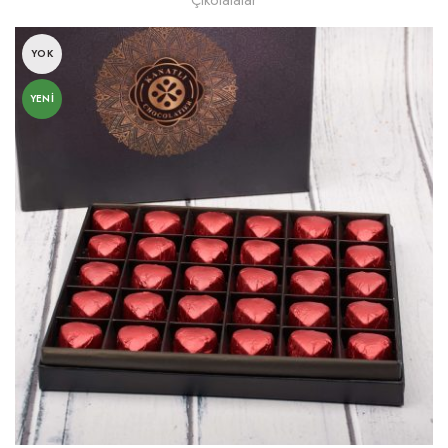
Çikolatalar
YOK
YENI