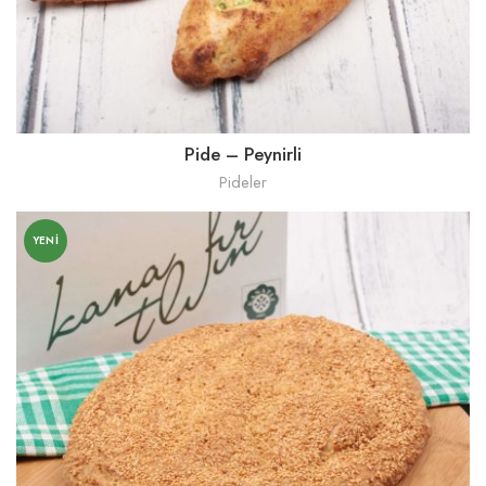
Pide – Peynirli
Pideler
YENI