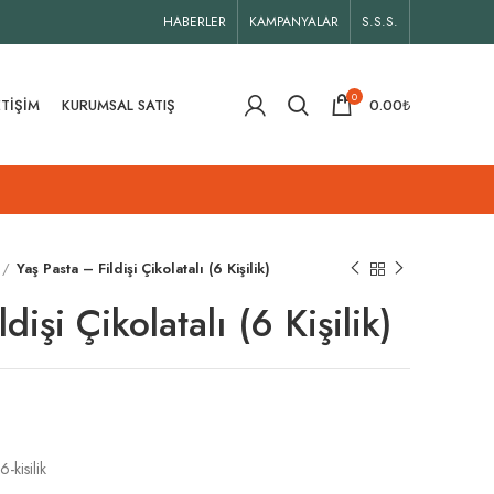
HABERLER
KAMPANYALAR
S.S.S.
0
ETIŞIM
KURUMSAL SATIŞ
0.00
₺
Yaş Pasta – Fildişi Çikolatalı (6 Kişilik)
dişi Çikolatalı (6 Kişilik)
6-kisilik