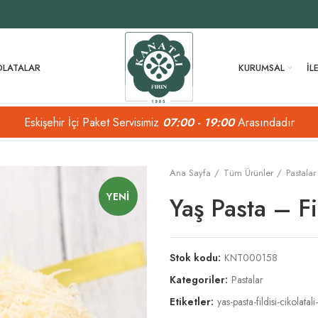
OLATALAR
KURUMSAL
İL
Eskişehir İçi Paket Servisimiz
07:00 - 19:00
Arasındadır
Ana Sayfa
Tüm Ürünler
Pastalar
YENI
Yaş Pasta – Fil
Stok kodu:
KNT000158
Kategoriler:
Pastalar
Etiketler:
yas-pasta-fildisi-cikolatali-