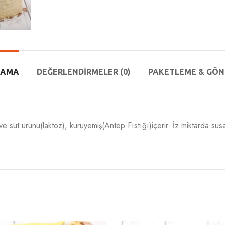
LAMA
DEĞERLENDIRMELER (0)
PAKETLEME & GÖN
süt ürünü(laktoz), kuruyemiş(Antep Fıstığı)içerir. İz miktarda susa