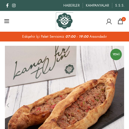
HABERLER
KAMPANYALAR
S.S.S.
0
Eskişehir İçi Paket Servisimiz
07:00 - 19:00
Arasındadır
YENI