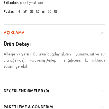
Etiketler:
pide-kiymali-adet
Paylaş
AÇIKLAMA
Ürün Detayı
Allerjen uyarısı:
Bu ürün buğday gluteni, yumurta,süt ve süt
ürünü(laktoz), kuruyemiş(Antep Fıstığı)içerir. İz miktarda
susam içerebilir.
DEĞERLENDIRMELER (0)
PAKETLEME & GÖNDERIM