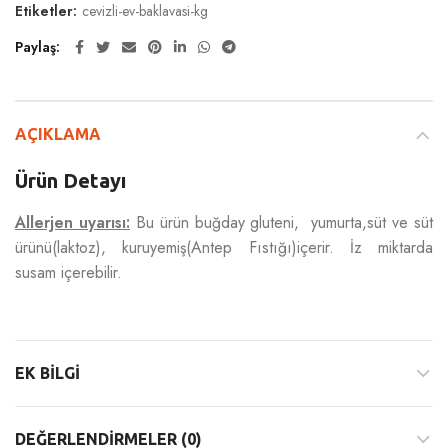
Etiketler:
cevizli-ev-baklavasi-kg
Paylaş
AÇIKLAMA
Ürün Detayı
Allerjen uyarısı:
Bu ürün buğday gluteni, yumurta,süt ve süt
ürünü(laktoz), kuruyemiş(Antep Fıstığı)içerir. İz miktarda
susam içerebilir.
EK BILGI
DEĞERLENDIRMELER (0)