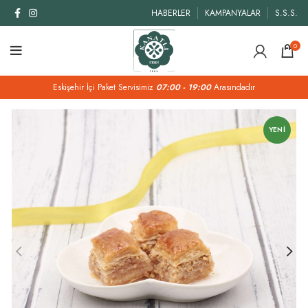
HABERLER
KAMPANYALAR
S.S.S.
0
Eskişehir İçi Paket Servisimiz
07:00 - 19:00
Arasındadır
YENI