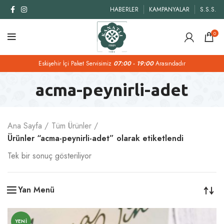
HABERLER
KAMPANYALAR
S.S.S.
0
Eskişehir İçi Paket Servisimiz
07:00 - 19:00
Arasındadır
acma-peynirli-adet
Ana Sayfa
Tüm Ürünler
Ürünler “acma-peynirli-adet” olarak etiketlendi
Tek bir sonuç gösteriliyor
Yan Menü
YENI