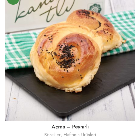
Açma – Peynirli
Börekler
,
Haftanın Ürünleri