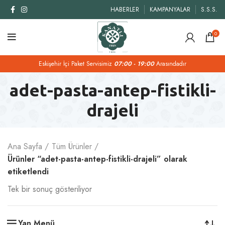
HABERLER
KAMPANYALAR
S.S.S.
0
Eskişehir İçi Paket Servisimiz
07:00 - 19:00
Arasındadır
adet-pasta-antep-fistikli-
drajeli
Ana Sayfa
Tüm Ürünler
Ürünler “adet-pasta-antep-fistikli-drajeli” olarak
etiketlendi
Tek bir sonuç gösteriliyor
Yan Menü