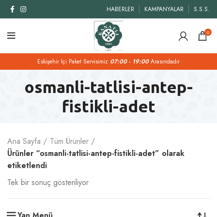
HABERLER
KAMPANYALAR
S.S.S.
0
Eskişehir İçi Paket Servisimiz
07:00 - 19:00
Arasındadır
osmanli-tatlisi-antep-
fistikli-adet
Ana Sayfa
Tüm Ürünler
Ürünler “osmanli-tatlisi-antep-fistikli-adet” olarak
etiketlendi
Tek bir sonuç gösteriliyor
Yan Menü