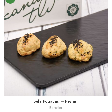
Sefa Poğaçası – Peynirli
Börekler