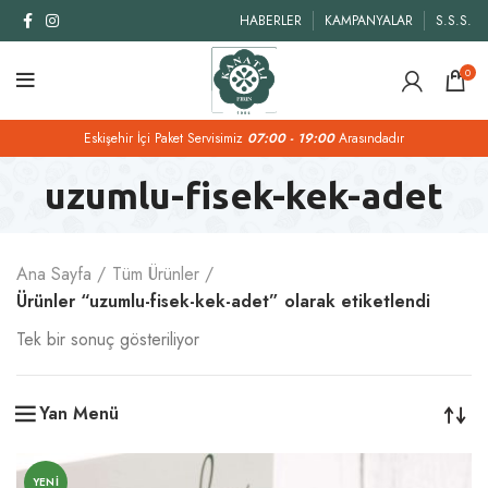
HABERLER
KAMPANYALAR
S.S.S.
0
Eskişehir İçi Paket Servisimiz
07:00 - 19:00
Arasındadır
uzumlu-fisek-kek-adet
Ana Sayfa
Tüm Ürünler
Ürünler “uzumlu-fisek-kek-adet” olarak etiketlendi
Tek bir sonuç gösteriliyor
Yan Menü
YENI